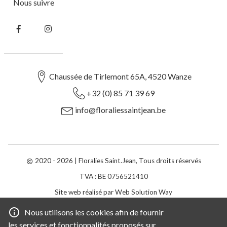
Nous suivre
Suivez-
Suivez-
nous
nous
sur
sur
Facebook
Instagram
Chaussée de Tirlemont 65A, 4520 Wanze
+32 (0) 85 71 39 69
info@floraliessaintjean.be
2020 - 2026
| Floralies Saint.Jean, Tous droits réservés
TVA : BE 0756521410
Site web réalisé par
Web Solution Way
Nous utilisons les cookies afin de fournir
les services et fonctionnalités proposés sur