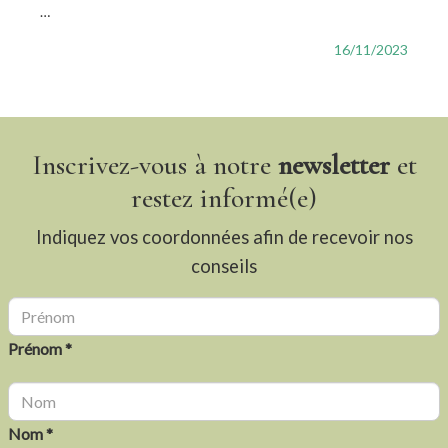
…
16/11/2023
Inscrivez-vous à notre
newsletter
et
restez informé(e)
Indiquez vos coordonnées afin de recevoir nos
conseils
Prénom *
Nom *